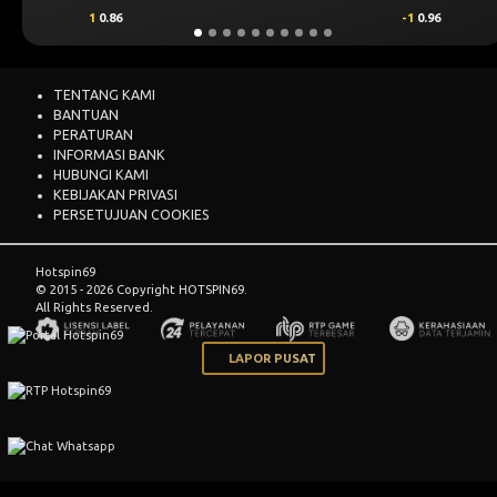
1
0.86
-1
0.96
TENTANG KAMI
BANTUAN
PERATURAN
INFORMASI BANK
HUBUNGI KAMI
KEBIJAKAN PRIVASI
PERSETUJUAN COOKIES
Hotspin69
© 2015 - 2026 Copyright HOTSPIN69.
All Rights Reserved.
LAPOR PUSAT