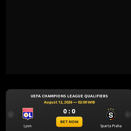
UEFA CHAMPIONS LEAGUE QUALIFIERS
August 12, 2026 — 02:00 WIB
0 : 0
Previous
Ne
BET NOW
Lyon
Sparta Praha