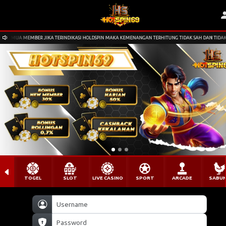
SEMUA MEMBER JIKA TERINDIKASI HOLDSPIN MAKA KEMENANGAN TERHITUNG TIDAK SAH DAN TIDAK D
TOGEL
SLOT
LIVE CASINO
SPORT
ARCADE
SABU